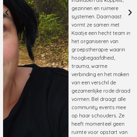
probeert ze ook traag
maar gestaag
verandering te brengen
in de pathologische kijk
om psychische
moeilijkheden in haar
activisme rond
neurodiversiteitstheorie.
Gaëlle draagt de
HBabbels, de HBabbel x
Queer en de HB&B mee
met Kaatje. Daarnaast
vind je haar in haar eigen
praktijk waar je terecht
kunt voor diagnostiek
(
Praktijk Contrast |
Diagnostiek
).