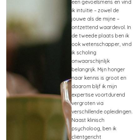
een gevoelsmens en vind
ik intuïtie – zowel de
jouwe als de mijne –
ontzettend waardevol. In
de tweede plaats ben ik
ook wetenschapper, vind
ik scholing
onwaarschijnlijk
belangrijk. Mijn honger
naar kennis is groot en
daarom blijf ik mijn
expertise voortdurend
vergroten via
verschillende opleidingen.
Naast klinisch
psycholoog, ben ik
cliëntgericht