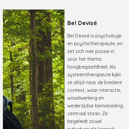
Gaëlle De Craene
Gaëlle is klinisch
psycholoog en
cliëntgericht
psychotherapeut. Zij
doet diagnostisch werk
en begeleiding rond
autisme, ADHD en
complex trauma, en
therapeutische
groepstherapie rond
hoogbegaafdheid en
gender. Daarnaast