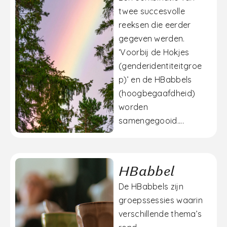
twee succesvolle
reeksen die eerder
gegeven werden.
‘Voorbij de Hokjes
(genderidentiteitgroe
p)’ en de HBabbels
(hoogbegaafdheid)
worden
samengegooid....
HBabbel
De HBabbels zijn
groepssessies waarin
verschillende thema’s