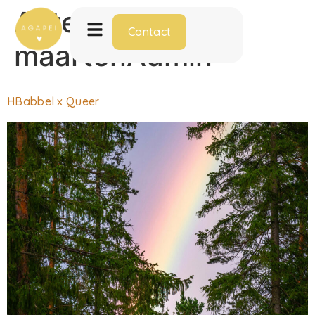
Auteur:
Contact
maartenAdmin
HBabbel x Queer